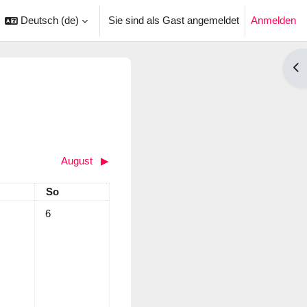
Deutsch ‎(de)‎
Sie sind als Gast angemeldet
Anmelden
ingabe umschalten
Blo
August
▶︎
tag
Sonntag
So
 Juli
rmine, Samstag, 5. Juli
Keine Termine, Sonntag, 6. Juli
6