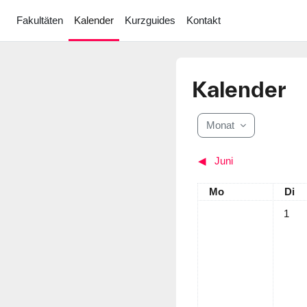
Zum Hauptinhalt
Fakultäten
Kalender
Kurzguides
Kontakt
Kalender
Monat
◀︎
Juni
Montag
Dien
Mo
Di
Keine T
1