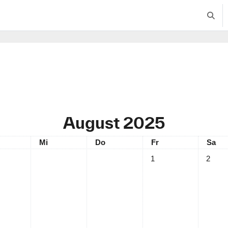
Suche
August 2025
stag
Mittwoch
Donnerstag
Freitag
Sams
Mi
Do
Fr
Sa
Keine Termine, Freitag, 1
Keine T
1
2