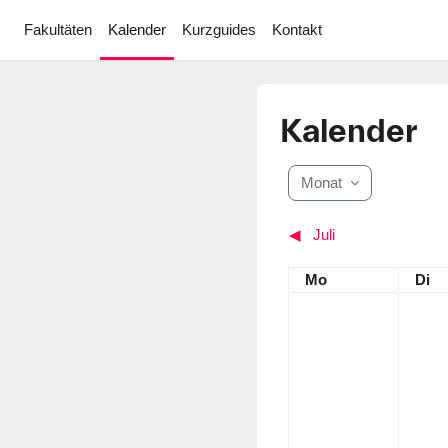
Zum Hauptinhalt
Fakultäten
Kalender
Kurzguides
Kontakt
Kalender
Monat
◀︎
Juli
Montag
Dien
Mo
Di