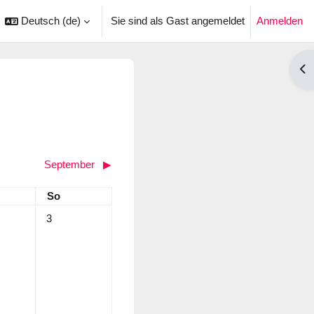
Deutsch ‎(de)‎
Sie sind als Gast angemeldet
Anmelden
ingabe umschalten
Blo
September
▶︎
tag
Sonntag
So
. August
ermine, Samstag, 2. August
Keine Termine, Sonntag, 3. August
3