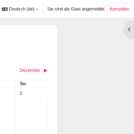
Deutsch ‎(de)‎
Sie sind als Gast angemeldet
Anmelden
ingabe umschalten
Blo
Dezember
▶︎
tag
Sonntag
So
ermine, Samstag, 1. November
Keine Termine, Sonntag, 2. November
2