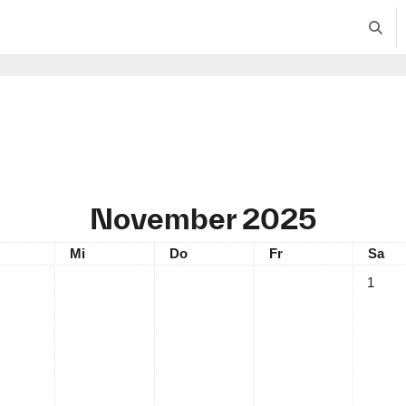
Suche
November 2025
stag
Mittwoch
Donnerstag
Freitag
Sams
Mi
Do
Fr
Sa
Keine T
1