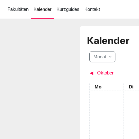
Zum Hauptinhalt
Fakultäten
Kalender
Kurzguides
Kontakt
Kalender
Monat
◀︎
Oktober
Montag
Dien
Mo
Di