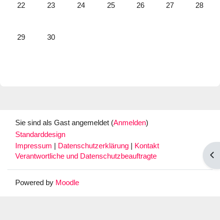
Keine Termine, Montag, 22. Juni
Keine Termine, Dienstag, 23. Juni
Keine Termine, Mittwoch, 24. Juni
Keine Termine, Donnerstag, 25. Juni
Keine Termine, Freitag, 26.
Keine Termine, Sa
Keine Te
22
23
24
25
26
27
28
Keine Termine, Montag, 29. Juni
Keine Termine, Dienstag, 30. Juni
29
30
Sie sind als Gast angemeldet (
Anmelden
)
Standarddesign
Impressum
|
Datenschutzerklärung
|
Kontakt
Blo
Verantwortliche und Datenschutzbeauftragte
Powered by
Moodle