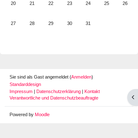
Keine Termine, Montag, 20. Juli
Keine Termine, Dienstag, 21. Juli
Keine Termine, Mittwoch, 22. Juli
Keine Termine, Donnerstag, 23. Juli
Keine Termine, Freitag, 24. 
Keine Termine, Sa
Keine Te
20
21
22
23
24
25
26
Keine Termine, Montag, 27. Juli
Keine Termine, Dienstag, 28. Juli
Keine Termine, Mittwoch, 29. Juli
Keine Termine, Donnerstag, 30. Juli
Keine Termine, Freitag, 31. 
27
28
29
30
31
Sie sind als Gast angemeldet (
Anmelden
)
Standarddesign
Impressum
|
Datenschutzerklärung
|
Kontakt
Blo
Verantwortliche und Datenschutzbeauftragte
Powered by
Moodle