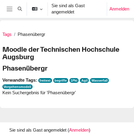
Zum Hauptinhalt
Sie sind als Gast
Anmelden
Sucheingabe umschalten
angemeldet
Website-Übersicht
Tags
Phasenübergr
Moodle der Technischen Hochschule
Augsburg
Phasenübergr
Verwandte Tags:
freitext
begriffe
1Pkt
Agil
Wasserfall
Vorgehensmodell
Kein Suchergebnis für 'Phasenübergr'
Sie sind als Gast angemeldet (
Anmelden
)