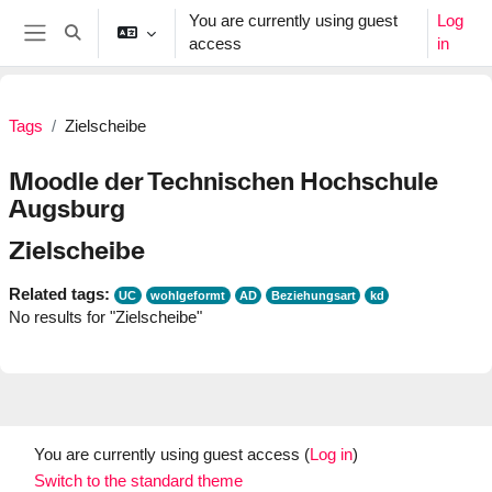
Skip to main content
You are currently using guest
Log
Toggle search input
access
in
Side panel
Tags
Zielscheibe
Moodle der Technischen Hochschule
Augsburg
Zielscheibe
Related tags:
UC
wohlgeformt
AD
Beziehungsart
kd
No results for "Zielscheibe"
You are currently using guest access (
Log in
)
Switch to the standard theme