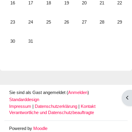
Keine Termine, Montag, 16. Dezember
Keine Termine, Dienstag, 17. Dezember
Keine Termine, Mittwoch, 18. Dezember
Keine Termine, Donnerstag, 19. De
Keine Termine, Freitag, 20
Keine Termine, S
Keine Te
16
17
18
19
20
21
22
Keine Termine, Montag, 23. Dezember
Keine Termine, Dienstag, 24. Dezember
Keine Termine, Mittwoch, 25. Dezember
Keine Termine, Donnerstag, 26. De
Keine Termine, Freitag, 27
Keine Termine, S
Keine Te
23
24
25
26
27
28
29
Keine Termine, Montag, 30. Dezember
Keine Termine, Dienstag, 31. Dezember
30
31
Sie sind als Gast angemeldet (
Anmelden
)
Blo
Standarddesign
Impressum
|
Datenschutzerklärung
|
Kontakt
Verantwortliche und Datenschutzbeauftragte
Powered by
Moodle