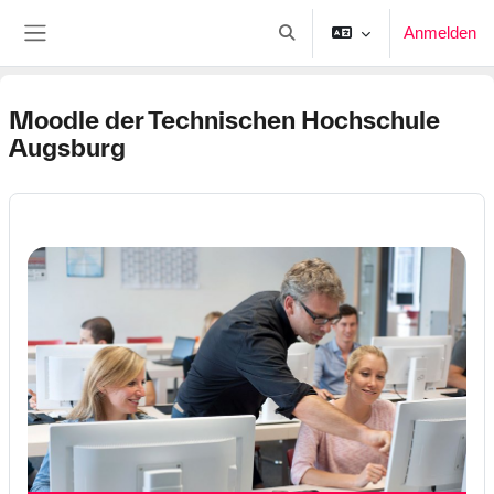
Zum Hauptinhalt
Anmelden
Sucheingabe umschalten
Website-Übersicht
Moodle der Technischen Hochschule
Augsburg