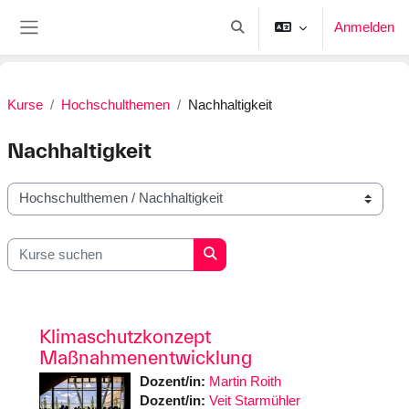
Zum Hauptinhalt
Anmelden
Sucheingabe umschalten
Website-Übersicht
Kurse
Hochschulthemen
Nachhaltigkeit
Nachhaltigkeit
Kursbereiche
Kurse suchen
Kurse suchen
Klimaschutzkonzept
Maßnahmenentwicklung
Dozent/in:
Martin Roith
Dozent/in:
Veit Starmühler