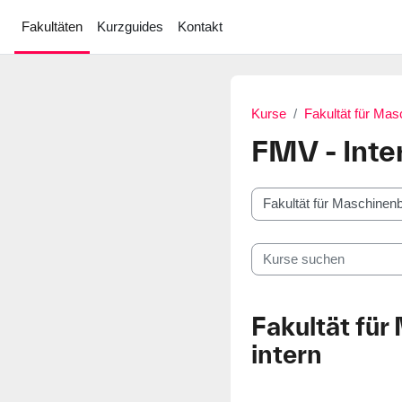
Zum Hauptinhalt
Fakultäten
Kurzguides
Kontakt
Kurse
Fakultät für Ma
FMV - Inte
Kursbereiche
Kurse suchen
Fakultät fü
intern