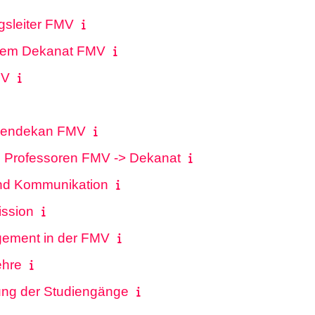
gsleiter FMV
 dem Dekanat FMV
MV
diendekan FMV
 Professoren FMV -> Dekanat
und Kommunikation
ssion
gement in der FMV
ehre
ung der Studiengänge