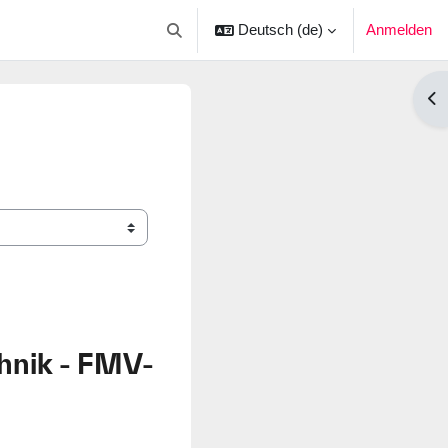
Deutsch ‎(de)‎
Anmelden
Sucheingabe umschalten
Blo
hnik - FMV-