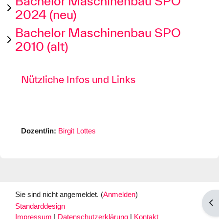
Bachelor Maschinenbau SPO
2024 (neu)
Bachelor Maschinenbau SPO
2010 (alt)
Nützliche Infos und Links
Dozent/in:
Birgit Lottes
Sie sind nicht angemeldet. (
Anmelden
)
Blo
Standarddesign
Impressum
|
Datenschutzerklärung
|
Kontakt