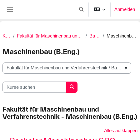
Zum Hauptinhalt
Anmelden
Sucheingabe umschalten
Website-Übersicht
Kurse
Fakultät für Maschinenbau und Verfahrenstechnik
Bachelor
Maschinenbau (B.Eng.)
Maschinenbau (B.Eng.)
Kursbereiche
Kurse suchen
Kurse suchen
Fakultät für Maschinenbau und
Verfahrenstechnik - Maschinenbau (B.Eng.)
Alles aufklappen