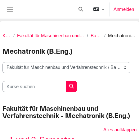
Zum Hauptinhalt
Anmelden
Sucheingabe umschalten
Website-Übersicht
Kurse
Fakultät für Maschinenbau und Verfahrenstechnik
Bachelor
Mechatronik (B.Eng.)
Mechatronik (B.Eng.)
Kursbereiche
Kurse suchen
Kurse suchen
Fakultät für Maschinenbau und
Verfahrenstechnik - Mechatronik (B.Eng.)
Alles aufklappen