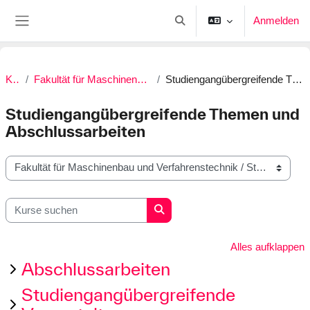
Zum Hauptinhalt
Anmelden
Sucheingabe umschalten
Website-Übersicht
Kurse
Fakultät für Maschinenbau und Verfahrenstechnik
Studiengangübergreifende Themen und Abschlussarbeiten
Studiengangübergreifende Themen und
Abschlussarbeiten
Kursbereiche
Kurse suchen
Kurse suchen
Alles aufklappen
Abschlussarbeiten
Studiengangübergreifende