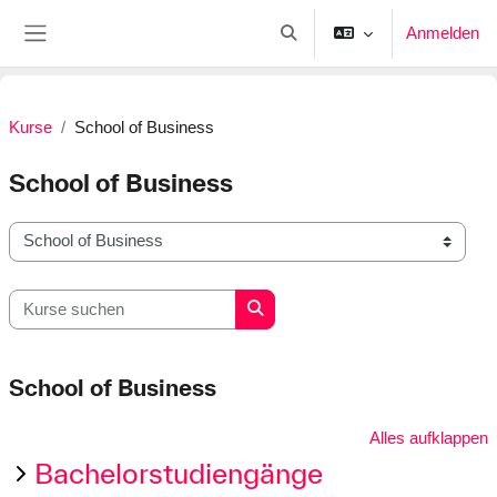
Zum Hauptinhalt
Anmelden
Sucheingabe umschalten
Website-Übersicht
Kurse
School of Business
School of Business
Kursbereiche
Kurse suchen
Kurse suchen
School of Business
Alles aufklappen
Bachelorstudiengänge