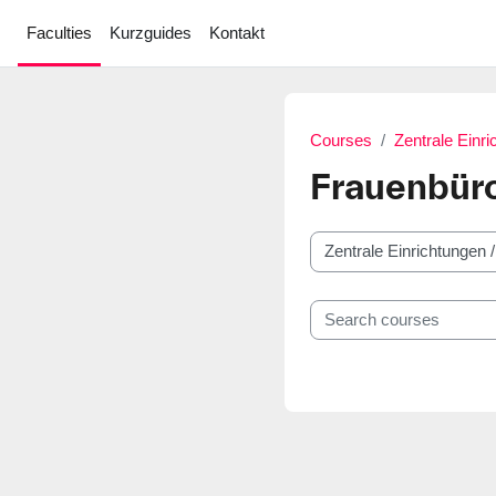
Skip to main content
Faculties
Kurzguides
Kontakt
Courses
Zentrale Einr
Frauenbür
Course categories
Search courses