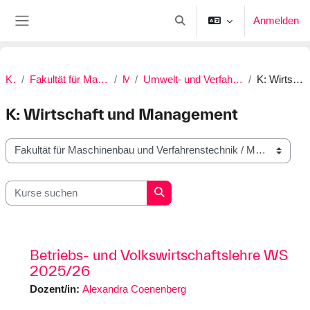
Zum Hauptinhalt
Anmelden
Sucheingabe umschalten
Website-Übersicht
Kurse
Fakultät für Maschinenbau und Verfahrenstechnik
Master
Umwelt- und Verfahrenstechnik (M.Eng.) | Neu ab SoSe 2022
K: Wirtschaft und Management
K: Wirtschaft und Management
Kursbereiche
Kurse suchen
Kurse suchen
Betriebs- und Volkswirtschaftslehre WS
2025/26
Dozent/in:
Alexandra Coenenberg