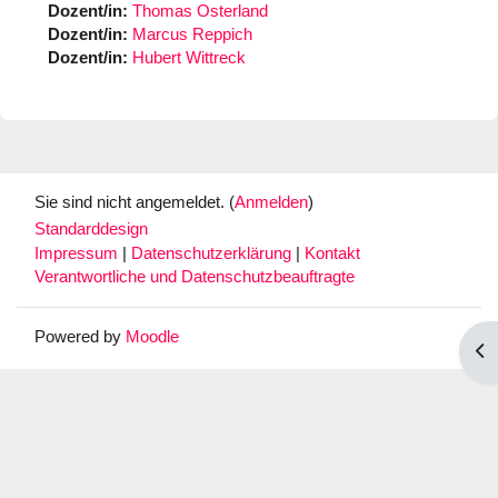
Dozent/in:
Thomas Osterland
Dozent/in:
Marcus Reppich
Dozent/in:
Hubert Wittreck
Sie sind nicht angemeldet. (
Anmelden
)
Standarddesign
Impressum
|
Datenschutzerklärung
|
Kontakt
Verantwortliche und Datenschutzbeauftragte
Powered by
Moodle
Blo