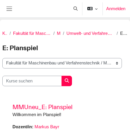
Zum Hauptinhalt
Anmelden
Sucheingabe umschalten
Website-Übersicht
Kurse
Fakultät für Maschinenbau und Verfahrenstechnik
Master
Umwelt- und Verfahrenstechnik (M.Eng.) | Neu ab SoSe 2022
E: Planspiel
E: Planspiel
Kursbereiche
Kurse suchen
Kurse suchen
MMUneu_E: Planspiel
Willkommen im Planspiel!
Dozent/in:
Markus Bayr