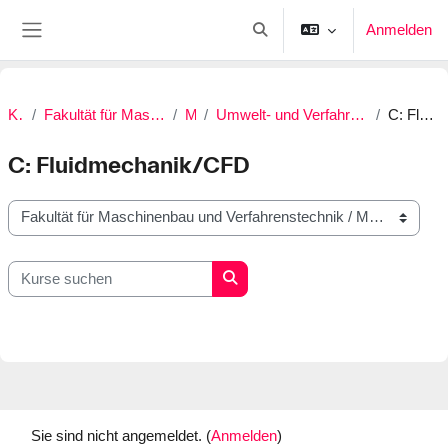
Zum Hauptinhalt
Anmelden
Sucheingabe umschalten
Website-Übersicht
Kurse
Fakultät für Maschinenbau und Verfahrenstechnik
Master
Umwelt- und Verfahrenstechnik (M.Eng.) | Neu ab SoSe 2022
C: Fluidmechanik/CFD
C: Fluidmechanik/CFD
Kursbereiche
Kurse suchen
Kurse suchen
Sie sind nicht angemeldet. (
Anmelden
)