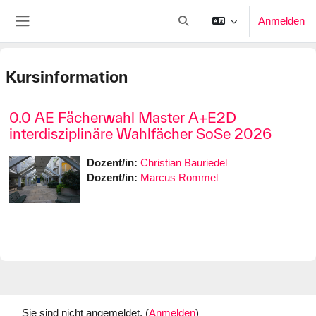
Zum Hauptinhalt
Anmelden
Sucheingabe umschalten
Website-Übersicht
Kursinformation
0.0 AE Fächerwahl Master A+E2D
interdisziplinäre Wahlfächer SoSe 2026
Dozent/in:
Christian Bauriedel
Dozent/in:
Marcus Rommel
Sie sind nicht angemeldet. (
Anmelden
)