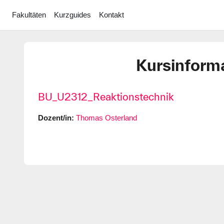
Zum Hauptinhalt
Fakultäten
Kurzguides
Kontakt
Kursinform
BU_U2312_Reaktionstechnik
Dozent/in:
Thomas Osterland