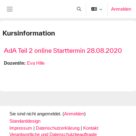
Zum Hauptinhalt
Anmelden
Sucheingabe umschalten
Website-Übersicht
Kursinformation
AdA Teil 2 online Starttermin 28.08.2020
Dozent/in:
Eva Hille
Sie sind nicht angemeldet. (
Anmelden
)
Standarddesign
Impressum
|
Datenschutzerklärung
|
Kontakt
Verantwortliche und Datenschutzbeauftragte