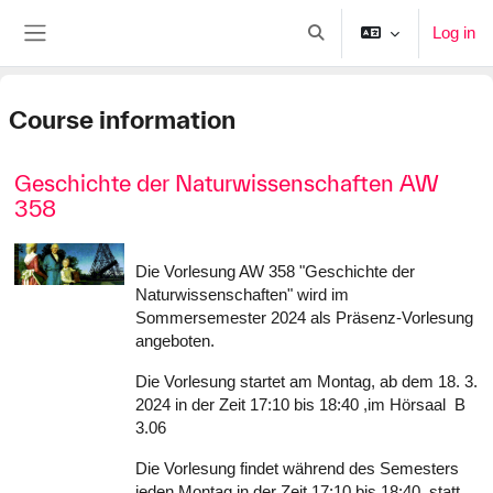
Skip to main content
Log in
Toggle search input
Side panel
Course information
Geschichte der Naturwissenschaften AW
358
Die Vorlesung AW 358 "Geschichte der
Naturwissenschaften" wird im
Sommersemester 2024 als Präsenz-Vorlesung
angeboten.
Die Vorlesung startet am Montag, ab dem 18. 3.
2024 in der Zeit 17:10 bis 18:40 ,im Hörsaal B
3.06
Die Vorlesung findet während des Semesters
jeden Montag in der Zeit 17:10 bis 18:40. statt.