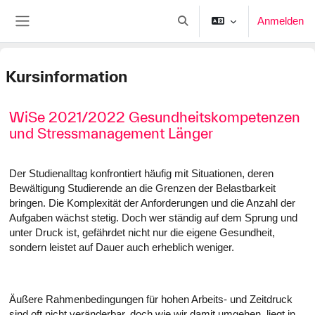
Zum Hauptinhalt
Anmelden
Sucheingabe umschalten
Website-Übersicht
Kursinformation
WiSe 2021/2022 Gesundheitskompetenzen
und Stressmanagement Länger
Der Studienalltag konfrontiert häufig mit Situationen, deren
Bewältigung Studierende an die Grenzen der Belastbarkeit
bringen. Die Komplexität der Anforderungen und die Anzahl der
Aufgaben wächst stetig. Doch wer ständig auf dem Sprung und
unter Druck ist, gefährdet nicht nur die eigene Gesundheit,
sondern leistet auf Dauer auch erheblich weniger.
Äußere Rahmenbedingungen für hohen Arbeits- und Zeitdruck
sind oft nicht veränderbar, doch wie wir damit umgehen, liegt in