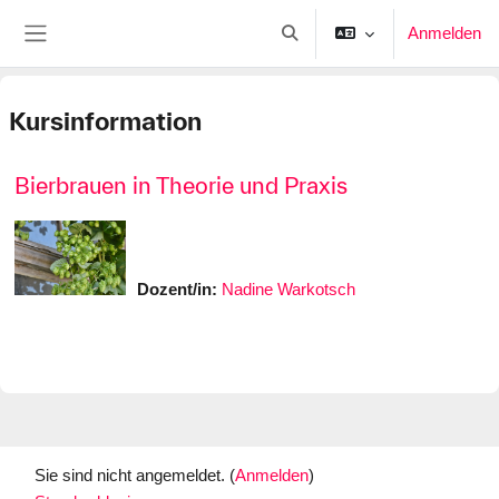
Zum Hauptinhalt
Anmelden
Sucheingabe umschalten
Website-Übersicht
Kursinformation
Bierbrauen in Theorie und Praxis
Dozent/in:
Nadine Warkotsch
Sie sind nicht angemeldet. (
Anmelden
)