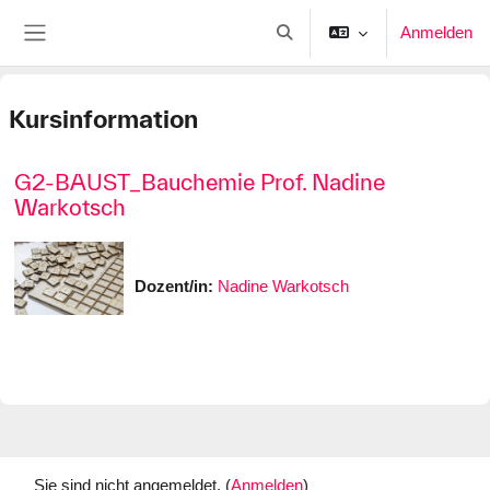
Zum Hauptinhalt
Anmelden
Sucheingabe umschalten
Website-Übersicht
Kursinformation
G2-BAUST_Bauchemie Prof. Nadine
Warkotsch
Dozent/in:
Nadine Warkotsch
Sie sind nicht angemeldet. (
Anmelden
)