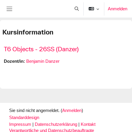
Zum Hauptinhalt
Anmelden
Sucheingabe umschalten
Website-Übersicht
Kursinformation
T6 Objects - 26SS (Danzer)
Dozent/in:
Benjamin Danzer
Sie sind nicht angemeldet. (
Anmelden
)
Standarddesign
Impressum
|
Datenschutzerklärung
|
Kontakt
Verantwortliche und Datenschutzbeauftragte