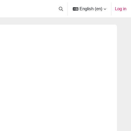
English ‎(en)‎
Log in
Toggle search input