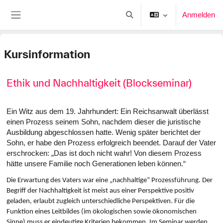
Zum Hauptinhalt
Anmelden
Sucheingabe umschalten
Website-Übersicht
Kursinformation
Ethik und Nachhaltigkeit (Blockseminar)
Ein Witz aus dem 19. Jahrhundert: Ein Reichsanwalt überlässt
einen Prozess seinem Sohn, nachdem dieser die juristische
Ausbildung abgeschlossen hatte. Wenig später berichtet der
Sohn, er habe den Prozess erfolgreich beendet. Darauf der Vater
erschrocken: „Das ist doch nicht wahr! Von diesem Prozess
hätte unsere Familie noch Generationen leben können.“
Die Erwartung des Vaters war eine „nachhaltige“ Prozessführung. Der
Begriff der Nachhaltigkeit ist meist aus einer Perspektive positiv
geladen, erlaubt zugleich unterschiedliche Perspektiven. Für die
Funktion eines Leitbildes (im ökologischen sowie ökonomischen
Sinne) muss er eindeutige Kriterien bekommen. Im Seminar werden