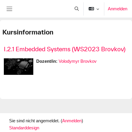
Zum Hauptinhalt
Anmelden
Sucheingabe umschalten
Website-Übersicht
Kursinformation
I.2.1 Embedded Systems (WS2023 Brovkov)
Dozent/in:
Volodymyr Brovkov
Sie sind nicht angemeldet. (
Anmelden
)
Standarddesign