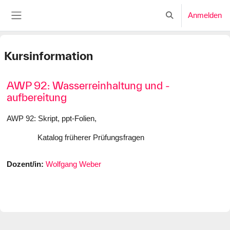
Zum Hauptinhalt
Anmelden
Sucheingabe umsc
Website-Übersicht
Kursinformation
AWP 92: Wasserreinhaltung und -
aufbereitung
AWP 92: Skript, ppt-Folien,
Katalog früherer Prüfungsfragen
Dozent/in:
Wolfgang Weber