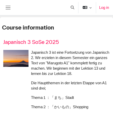
Skip to main content
Log in
Toggle search input
Side panel
Course information
Japanisch 3 SoSe 2025
Japanisch 3 ist eine Fortsetzung von Japanisch
2. Wir erzielen in diesem Semester ein ganzes
Text von "Marugoto A1" kommplett fertig zu
machen. Wir beginnen mit der Lektion 13 und
lernen bis zur Lektion 18.
Die Hauptthemen in der letzten Etappe von A1
sind drei;
Thema１：「まち」Stadt
Thema２：「かいもの」Shopping