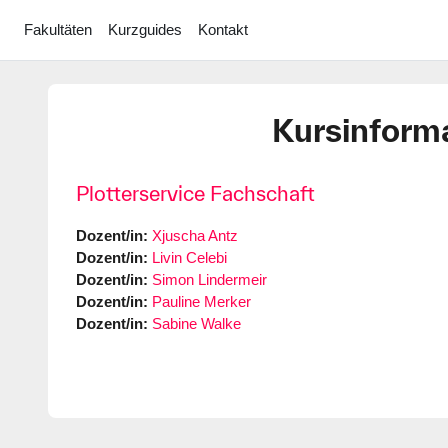
Zum Hauptinhalt
Fakultäten
Kurzguides
Kontakt
Kursinform
Plotterservice Fachschaft
Dozent/in:
Xjuscha Antz
Dozent/in:
Livin Celebi
Dozent/in:
Simon Lindermeir
Dozent/in:
Pauline Merker
Dozent/in:
Sabine Walke