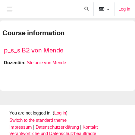
Skip to main content
Log in
Toggle search input
Side panel
Course information
p_s_s B2 von Mende
Dozent/in:
Stefanie von Mende
You are not logged in. (
Log in
)
Switch to the standard theme
Impressum
|
Datenschutzerklärung
|
Kontakt
Verantwortliche und Datenschutzbeauftragte