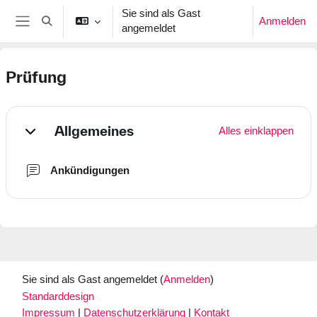
Zum Hauptinhalt
Sie sind als Gast
Anmelden
Sucheingabe umschalten
angemeldet
Website-Übersicht
Prüfung
Abschnittsübersicht
Allgemeines
Alles einklappen
Einklappen
Forum
Ankündigungen
Sie sind als Gast angemeldet (
Anmelden
)
Standarddesign
Impressum
|
Datenschutzerklärung
|
Kontakt