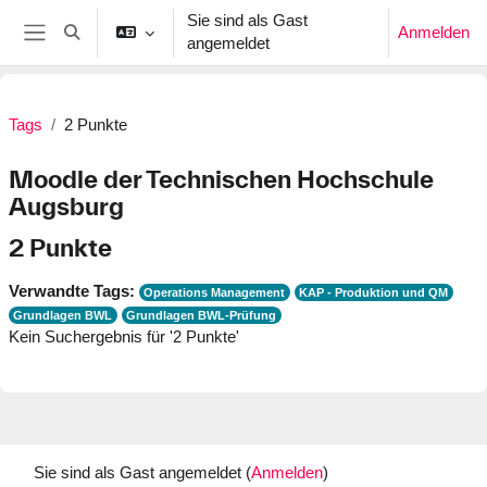
Zum Hauptinhalt
Sie sind als Gast
Anmelden
Sucheingabe umschalten
angemeldet
Website-Übersicht
Tags
2 Punkte
Moodle der Technischen Hochschule
Augsburg
2 Punkte
Verwandte Tags:
Operations Management
KAP - Produktion und QM
Grundlagen BWL
Grundlagen BWL-Prüfung
Kein Suchergebnis für '2 Punkte'
Sie sind als Gast angemeldet (
Anmelden
)