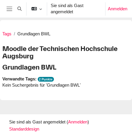
Zum Hauptinhalt
Sie sind als Gast
Anmelden
Sucheingabe umschalten
angemeldet
Website-Übersicht
Tags
Grundlagen BWL
Moodle der Technischen Hochschule
Augsburg
Grundlagen BWL
Verwandte Tags:
2 Punkte
Kein Suchergebnis für 'Grundlagen BWL'
Sie sind als Gast angemeldet (
Anmelden
)
Standarddesign