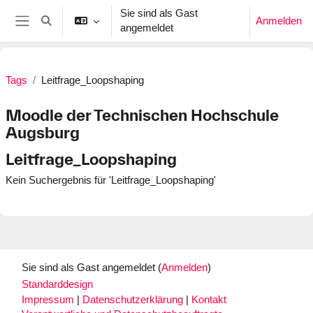
Zum Hauptinhalt
Sie sind als Gast
Anmelden
Sucheingabe umschalten
angemeldet
Website-Übersicht
Tags
Leitfrage_Loopshaping
Moodle der Technischen Hochschule
Augsburg
Leitfrage_Loopshaping
Kein Suchergebnis für 'Leitfrage_Loopshaping'
Sie sind als Gast angemeldet (
Anmelden
)
Standarddesign
Impressum
|
Datenschutzerklärung
|
Kontakt