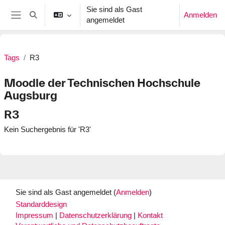
Zum Hauptinhalt
Sie sind als Gast
Anmelden
Sucheingabe umschalten
angemeldet
Website-Übersicht
Tags
R3
Moodle der Technischen Hochschule
Augsburg
R3
Kein Suchergebnis für 'R3'
Sie sind als Gast angemeldet (
Anmelden
)
Standarddesign
Impressum
|
Datenschutzerklärung
|
Kontakt