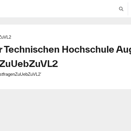
Suche
ZuVL2
r Technischen Hochschule Au
nZuUebZuVL2
TestfragenZuUebZuVL2'