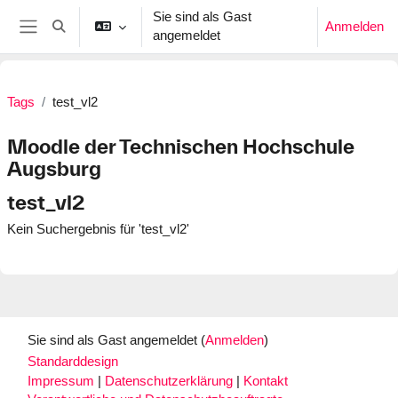
Zum Hauptinhalt
Sie sind als Gast
Anmelden
Sucheingabe umschalten
angemeldet
Website-Übersicht
Tags
test_vl2
Moodle der Technischen Hochschule
Augsburg
test_vl2
Kein Suchergebnis für 'test_vl2'
Sie sind als Gast angemeldet (
Anmelden
)
Standarddesign
Impressum
|
Datenschutzerklärung
|
Kontakt