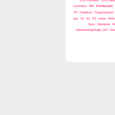
LO3_Functions
LO4_DataS
Lückentext
MM
Modellqualität
PP
Praktikum
Programmieren
quiz
R1
R2
R3
reisen
Risi
Sport
Standards
S
Ueberprüfungsfrage_Ue3
Ueb