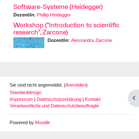
Software-Systeme (Heidegger)
Dozent/in:
Phillip Heidegger
Workshop ("Introduction to scientific
research", Zarcone)
Dozent/in:
Alessandra Zarcone
Sie sind nicht angemeldet. (
Anmelden
)
Standarddesign
Blo
Impressum
|
Datenschutzerklärung
|
Kontakt
Verantwortliche und Datenschutzbeauftragte
Powered by
Moodle