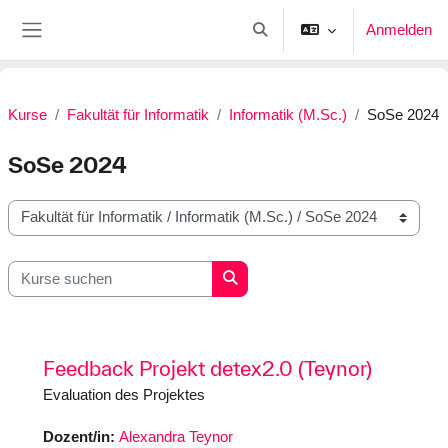
Zum Hauptinhalt
Anmelden
Sucheingabe umschalten
Website-Übersicht
Kurse
Fakultät für Informatik
Informatik (M.Sc.)
SoSe 2024
SoSe 2024
Kursbereiche
Kurse suchen
Kurse suchen
Feedback Projekt detex2.0 (Teynor)
Evaluation des Projektes
Dozent/in:
Alexandra Teynor