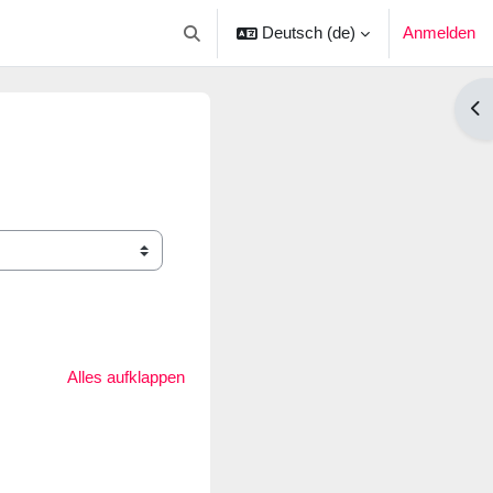
Deutsch ‎(de)‎
Anmelden
Sucheingabe umschalten
Blo
Alles aufklappen