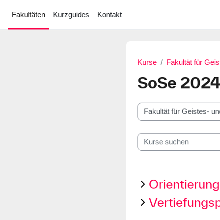
Zum Hauptinhalt
Fakultäten
Kurzguides
Kontakt
Kurse
Fakultät für Gei
SoSe 202
Kursbereiche
Kurse suchen
Orientierung
Vertiefungsp