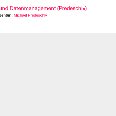
und Datenmanagement (Predeschly)
ent/in:
Michael Predeschly