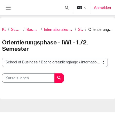
Zum Hauptinhalt
Anmelden
Sucheingabe umschalten
Website-Übersicht
Kurse
School of Business
Bachelorstudiengänge
Internationales Wirtschaftsingenieurwesen (B.A.)
SoSe 2025
Orientierungsphase - IWI - 1./2. Semester
Orientierungsphase - IWI - 1./2.
Semester
Kursbereiche
Kurse suchen
Kurse suchen