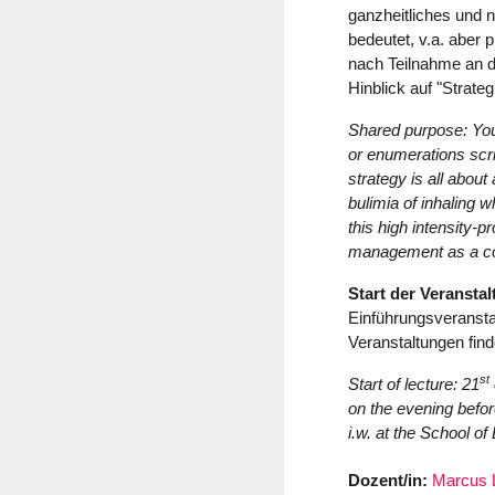
ganzheitliches und 
bedeutet, v.a. aber p
nach Teilnahme an d
Hinblick auf "Strat
Shared purpose: You
or enumerations scri
strategy is all about
bulimia of inhaling w
this high intensity-
management as a co
Start der Veranstal
Einführungsveransta
Veranstaltungen finde
st
Start of lecture: 21
on the evening before
i.w. at the School of
Dozent/in:
Marcus 