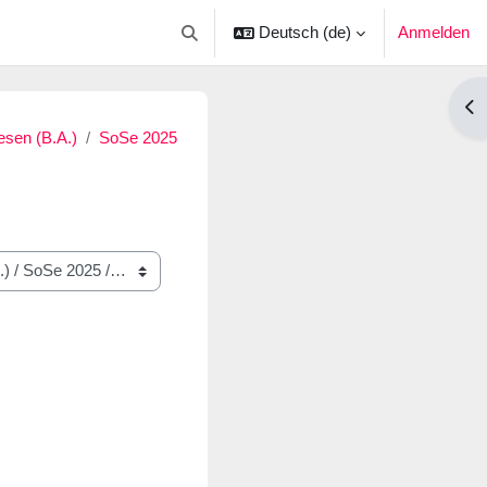
Deutsch ‎(de)‎
Anmelden
Sucheingabe umschalten
Blo
esen (B.A.)
SoSe 2025