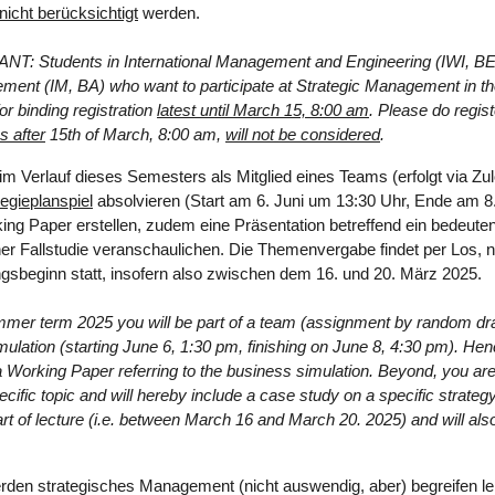
icht berücksichtigt
werden.
ANT
: Students in International Management and Engineering (IWI, BE
ement (IM, BA) who want to participate at Strategic Management in 
or binding registration
latest until March 15, 8:00 am
. Please do regis
s after
15th of March, 8:00 am,
will not be considered
.
m Verlauf dieses Semesters als Mitglied eines Teams (erfolgt via Zu
tegieplanspiel
absolvieren (Start am 6. Juni um 13:30 Uhr, Ende am 8
ing Paper erstellen, zudem eine Präsentation betreffend ein bedeut
einer Fallstudie veranschaulichen. Die Themenvergabe findet per Los
ngsbeginn statt, insofern also zwischen dem 16. und 20. März 2025.
mer term 2025 you will be part of a team (assignment by random dra
mulation (starting June 6, 1:30 pm, finishing on June 8, 4:30 pm). Hen
a Working Paper referring to the business simulation. Beyond, you are
cific topic and will hereby include a case study on a specific strateg
art of lecture (i.e. between March 16 and March 20. 2025) and will a
rden strategisches Management (nicht auswendig, aber) begreifen le