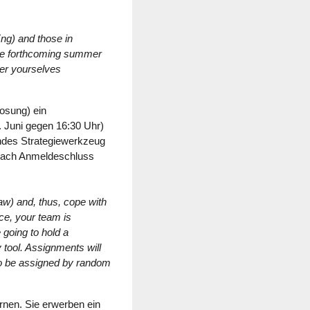
ng) and those in
the forthcoming summer
ter yourselves
losung) ein
. Juni gegen 16:30 Uhr)
endes Strategiewerkzeug
, nach Anmeldeschluss
w) and, thus, cope with
ce, your team is
 going to hold a
y tool. Assignments will
lso be assigned by random
rnen. Sie erwerben ein