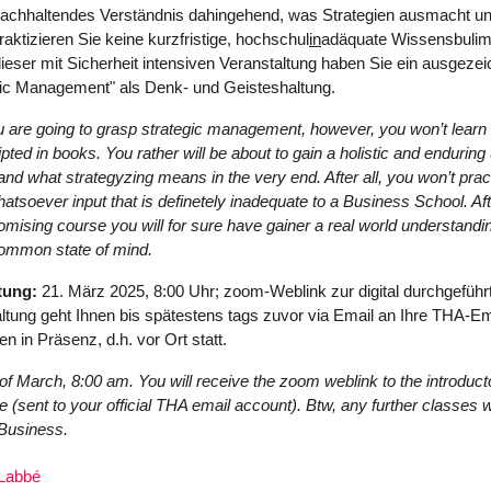
nachhaltendes Verständnis dahingehend, was Strategien ausmacht un
raktizieren Sie keine kurzfristige, hochschul
in
adäquate Wissensbulimie
ieser mit Sicherheit intensiven Veranstaltung haben Sie ein ausgeze
egic Management" als Denk- und Geisteshaltung.
 are going to grasp strategic management, however, you won’t learn
pted in books. You rather will be about to gain a holistic and endurin
 and what strategyzing means in the very end. After all, you won’t prac
hatsoever input that is definetely inadequate to a Business School. Aft
promising course you will for sure have gainer a real world understandi
mmon state of mind.
tung:
21. März 2025, 8:00 Uhr; zoom-Weblink zur digital durchgeführ
ltung geht Ihnen bis spätestens tags zuvor via Email an Ihre THA-E
n in Präsenz, d.h. vor Ort statt.
of March, 8:00 am. You will receive the zoom weblink to the introducto
 (sent to your official THA email account). Btw, any further classes wi
 Business.
Labbé