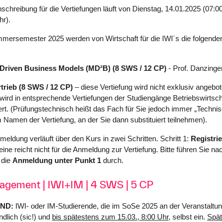
schreibung für die Vertiefungen läuft von Dienstag, 14.01.2025 (07:0
hr).
rsemester 2025 werden von Wirtschaft für die IWI´s die folgenden
Driven Business Models (MD²B)
(8 SWS / 12 CP)
- Prof. Danzinge
trieb (8 SWS / 12 CP)
–
diese Vertiefung wird nicht exklusiv angebo
ird in entsprechende Vertiefungen der Studiengänge Betriebswirtscha
rt. (Prüfungstechnisch heißt das Fach für Sie jedoch immer „Technisc
Namen der Vertiefung, an der Sie dann substituiert teilnehmen).
meldung verläuft über den Kurs in zwei Schritten. Schritt 1:
Registri
eine reicht nicht für die Anmeldung zur Vertiefung. Bitte führen Sie n
 die
Anmeldung unter Punkt 1
durch.
agement | IWI+IM | 4 SWS | 5 CP
END:
IWI- oder IM-Studierende, die im SoSe 2025 an der Veranstaltun
ndlich (sic!) und
bis spätestens zum 15.03., 8:00 Uhr
, selbst ein.
Spä