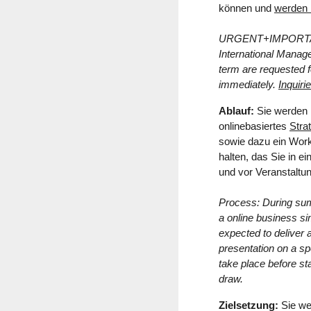
können und
werden n
URGENT+IMPORT
International Manag
term are requested f
immediately.
Inquirie
Ablauf:
Sie werden i
onlinebasiertes
Stra
sowie dazu ein Work
halten, das Sie in 
und vor Veranstaltu
Process: During sum
a online business si
expected to deliver 
presentation on a spe
take place before st
draw.
Zielsetzung:
Sie we