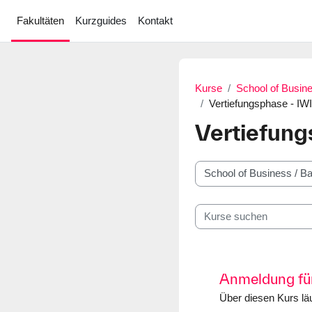
Zum Hauptinhalt
Fakultäten
Kurzguides
Kontakt
Kurse
School of Busin
Vertiefungsphase - IWI
Vertiefung
Kursbereiche
Kurse suchen
Anmeldung für
Über diesen Kurs läu