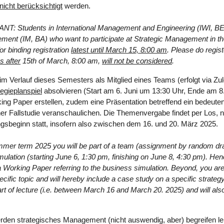
icht berücksichtigt
werden.
ANT
: Students in International Management and Engineering (IWI, BE
ement (IM, BA) who want to participate at Strategic Management in 
or binding registration
latest until March 15, 8:00 am
. Please do regis
s after
15th of March, 8:00 am,
will not be considered
.
m Verlauf dieses Semesters als Mitglied eines Teams (erfolgt via Zu
tegieplanspiel
absolvieren (Start am 6. Juni um 13:30 Uhr, Ende am 8
ing Paper erstellen, zudem eine Präsentation betreffend ein bedeut
einer Fallstudie veranschaulichen. Die Themenvergabe findet per Los
ngsbeginn statt, insofern also zwischen dem 16. und 20. März 2025.
mer term 2025 you will be part of a team (assignment by random dra
mulation (starting June 6, 1:30 pm, finishing on June 8, 4:30 pm). Hen
a Working Paper referring to the business simulation. Beyond, you are
cific topic and will hereby include a case study on a specific strateg
art of lecture (i.e. between March 16 and March 20. 2025) and will a
rden strategisches Management (nicht auswendig, aber) begreifen le