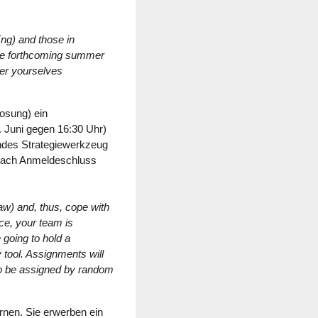
ng) and those in
the forthcoming summer
ter yourselves
losung) ein
. Juni gegen 16:30 Uhr)
endes Strategiewerkzeug
, nach Anmeldeschluss
w) and, thus, cope with
ce, your team is
 going to hold a
y tool. Assignments will
lso be assigned by random
rnen. Sie erwerben ein