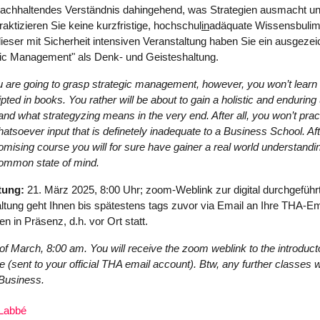
nachhaltendes Verständnis dahingehend, was Strategien ausmacht un
raktizieren Sie keine kurzfristige, hochschul
in
adäquate Wissensbulimie
ieser mit Sicherheit intensiven Veranstaltung haben Sie ein ausgeze
egic Management" als Denk- und Geisteshaltung.
 are going to grasp strategic management, however, you won’t learn
pted in books. You rather will be about to gain a holistic and endurin
 and what strategyzing means in the very end. After all, you won’t prac
hatsoever input that is definetely inadequate to a Business School. Aft
promising course you will for sure have gainer a real world understandi
mmon state of mind.
tung:
21. März 2025, 8:00 Uhr; zoom-Weblink zur digital durchgeführ
ltung geht Ihnen bis spätestens tags zuvor via Email an Ihre THA-E
n in Präsenz, d.h. vor Ort statt.
of March, 8:00 am. You will receive the zoom weblink to the introducto
 (sent to your official THA email account). Btw, any further classes wi
 Business.
Labbé