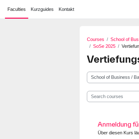
Skip to main content
Faculties
Kurzguides
Kontakt
Courses
School of Bus
SoSe 2025
Vertiefu
Vertiefung
Course categories
Search courses
Anmeldung für
Über diesen Kurs läu