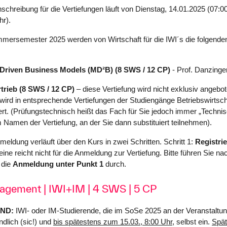
schreibung für die Vertiefungen läuft von Dienstag, 14.01.2025 (07:0
hr).
rsemester 2025 werden von Wirtschaft für die IWI´s die folgenden
Driven Business Models (MD²B)
(8 SWS / 12 CP)
- Prof. Danzinge
trieb (8 SWS / 12 CP)
–
diese Vertiefung wird nicht exklusiv angebo
ird in entsprechende Vertiefungen der Studiengänge Betriebswirtscha
rt. (Prüfungstechnisch heißt das Fach für Sie jedoch immer „Technisc
Namen der Vertiefung, an der Sie dann substituiert teilnehmen).
meldung verläuft über den Kurs in zwei Schritten. Schritt 1:
Registri
eine reicht nicht für die Anmeldung zur Vertiefung. Bitte führen Sie n
 die
Anmeldung unter Punkt 1
durch.
agement | IWI+IM | 4 SWS | 5 CP
END:
IWI- oder IM-Studierende, die im SoSe 2025 an der Veranstaltun
ndlich (sic!) und
bis spätestens zum 15.03., 8:00 Uhr
, selbst ein.
Spä