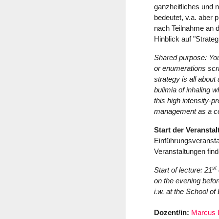
ganzheitliches und 
bedeutet, v.a. aber p
nach Teilnahme an d
Hinblick auf "Strat
Shared purpose: You
or enumerations scri
strategy is all about
bulimia of inhaling w
this high intensity-
management as a co
Start der Veranstal
Einführungsveransta
Veranstaltungen finde
st
Start of lecture: 21
on the evening before
i.w. at the School of
Dozent/in:
Marcus 