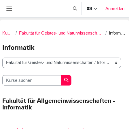
Zum Hauptinhalt
Anmelden
Sucheingabe umschalten
Website-Übersicht
Kurse
Fakultät für Geistes- und Naturwissenschaften
Informatik
Informatik
Kursbereiche
Kurse suchen
Kurse suchen
Fakultät für Allgemeinwissenschaften -
Informatik