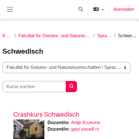
Zum Hauptinhalt
Anmelden
Sucheingabe umschalten
Website-Übersicht
Kurse
Fakultät für Geistes- und Naturwissenschaften
Sprachen
Schwedisch
Schwedisch
Kursbereiche
Kurse suchen
Kurse suchen
Crashkurs Schwedisch
Dozent/in:
Antje Krumme
Dozent/in:
gast zwoelf rz