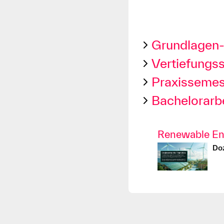
Grundlagen- 
Vertiefungss
Praxissemes
Bachelorarb
Renewable En
Doz