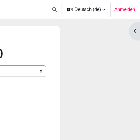
Deutsch ‎(de)‎
Anmelden
Sucheingabe umschalten
Blo
)